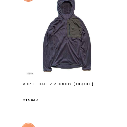
ADRIFT HALF ZIP HOODY【10％OFF】
¥16,830