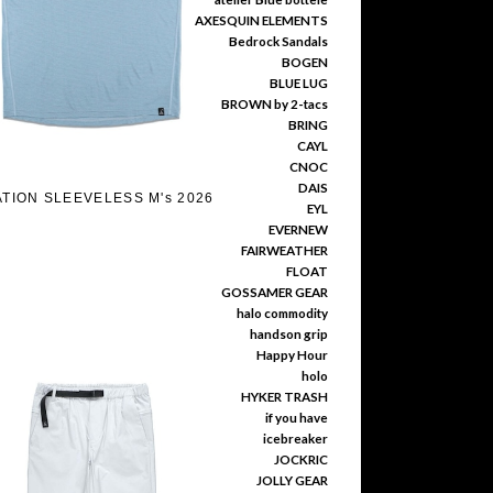
AXESQUIN ELEMENTS
Bedrock Sandals
BOGEN
BLUE LUG
BROWN by 2-tacs
BRING
CAYL
CNOC
DAIS
ATION SLEEVELESS M's 2026
EYL
EVERNEW
FAIRWEATHER
FLOAT
GOSSAMER GEAR
halo commodity
handson grip
Happy Hour
holo
HYKER TRASH
if you have
icebreaker
JOCKRIC
JOLLY GEAR