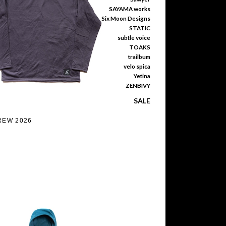
SAYAMA works
Six Moon Designs
STATIC
subtle voice
TOAKS
trailbum
velo spica
Yetina
ZENBIVY
SALE
REW 2026