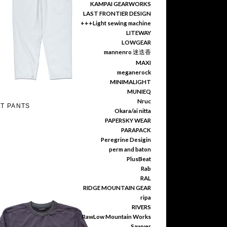
KAMPAI GEARWORKS
LAST FRONTIER DESIGN
+++Light sewing machine
LITEWAY
LOWGEAR
mannenro 迷迭香
MAXI
meganerock
MINIMALIGHT
MUNIEQ
Nruc
LT PANTS
Okara/ai nitta
PAPERSKY WEAR
PARAPACK
Peregrine Desigin
perm and baton
PlusBeat
Rab
RAL
RIDGE MOUNTAIN GEAR
ripa
RIVERS
RawLow Mountain Works
Sawyer