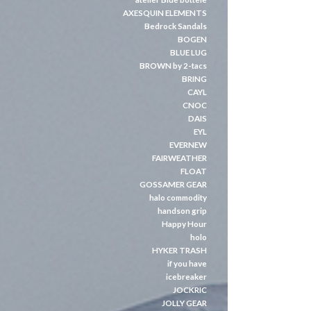
AXESQUIN ELEMENTS
Bedrock Sandals
BOGEN
BLUE LUG
BROWN by 2-tacs
BRING
CAYL
CNOC
DAIS
EYL
EVERNEW
FAIRWEATHER
FLOAT
GOSSAMER GEAR
halo commodity
handson grip
Happy Hour
holo
HYKER TRASH
if you have
icebreaker
JOCKRIC
JOLLY GEAR