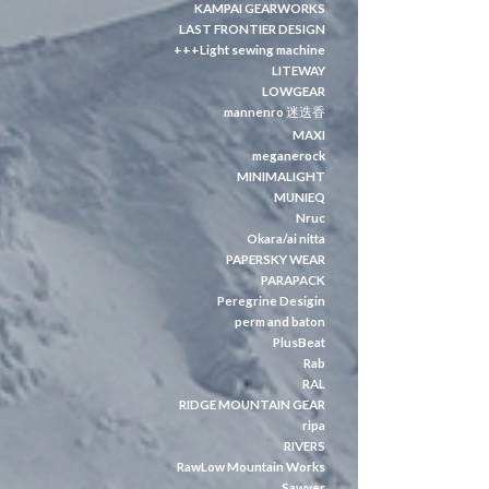
KAMPAI GEARWORKS
LAST FRONTIER DESIGN
+++Light sewing machine
LITEWAY
LOWGEAR
mannenro 迷迭香
MAXI
meganerock
MINIMALIGHT
MUNIEQ
Nruc
Okara/ai nitta
PAPERSKY WEAR
PARAPACK
Peregrine Desigin
perm and baton
PlusBeat
Rab
RAL
RIDGE MOUNTAIN GEAR
ripa
RIVERS
RawLow Mountain Works
Sawyer