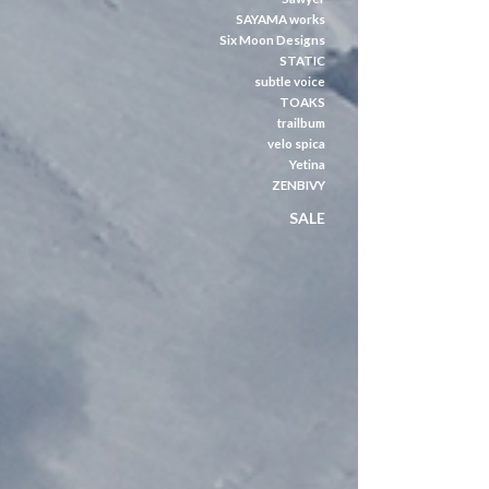
SAYAMA works
Six Moon Designs
STATIC
subtle voice
TOAKS
trailbum
velo spica
Yetina
ZENBIVY
SALE