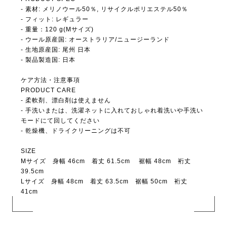
- 素材: メリノウール50％, リサイクルポリエステル50％
- フィット: レギュラー
- 重量：120 g(Mサイズ)
- ウール原産国: オーストラリア/ニュージーランド
- 生地原産国: 尾州 日本
- 製品製造国: 日本
ケア方法・注意事項
PRODUCT CARE
- 柔軟剤、漂白剤は使えません
- 手洗いまたは、洗濯ネットに入れておしゃれ着洗いや手洗い
モードにて回してください
- 乾燥機、ドライクリーニングは不可
SIZE
Mサイズ 身幅 46cm 着丈 61.5cm 裾幅 48cm 裄丈
39.5cm
Lサイズ 身幅 48cm 着丈 63.5cm 裾幅 50cm 裄丈
41cm