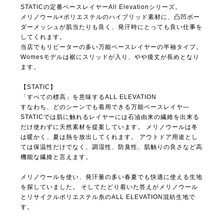
STATICの定番ベースレイヤーAll Elevationシリーズ。
メリノウール×ポリエステルのハイブリッド素材に、凸凹ボー
ダーメッシュが肌当たりも良く、発汗時にとっても良い仕事を
してくれます。
当店でもリピーターの多い万能ベースレイヤーの半袖タイプ。
Womesモデルは裾にスリッドが入り、やや後丈が長めとなり
ます。
【STATIC】
「すべての標高」を意味するALL ELEVATION
すなわち、どのシーンでも着用できる万能ベースレイヤ―
STATICでは肌に触れるレイヤーには石油由来の繊維を出来る
だけ使わずに天然素材を提案しています。 メリノウールは冬
は暖かく、夏は熱を放出してくれます。 アウトドア用途とし
ては保温性だけでなく、調湿性、防臭性、肌触りの良さなど高
機能な繊維と言えます。
メリノウールを使い、発汗量の多い春夏でも快適に使える生地
を探していました。 そしてたどり着いた答えがメリノウール
とリサイクルポリエステル糸のALL ELEVATION混紡生地で
す。