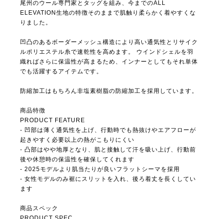
尾州のウール専門家とタッグを組み、今までのALL
ELEVATION生地の特徴そのままで肌触り柔らかく着やすくな
りました。
凹凸のあるボーダーメッシュ構造により高い通気性とリサイク
ルポリエステル糸で速乾性を高めます。 ウインドシェルを羽
織ればさらに保温性が高まるため、インナーとしてもそれ単体
でも活躍するアイテムです。
防縮加工はもちろん非塩素樹脂の防縮加工を採用しています。
商品特徴
PRODUCT FEATURE
- 凹部は薄く通気性を上げ、行動時でも熱抜けやエアフローが
起きやすく必要以上の熱がこもりにくい
- 凸部はやや地厚となり、肌と接触して汗を吸い上げ、行動前
後や休憩時の保温性を確保してくれます
- 2025モデルより肌当たりが良いフラットシーマを採用
- 女性モデルのみ裾にスリットを入れ、後ろ着丈を長くしてい
ます
商品スペック
PRODUCT SPEC