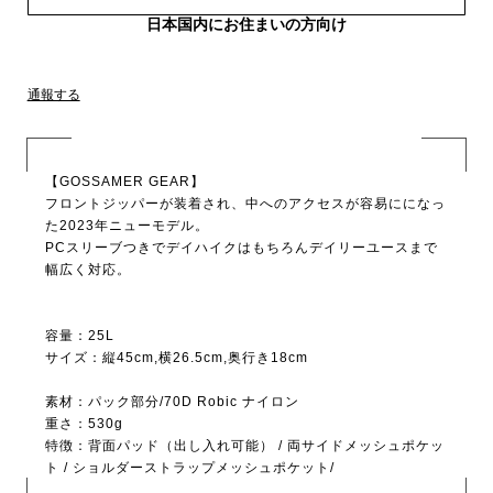
日本国内にお住まいの方向け
通報する
【GOSSAMER GEAR】
フロントジッパーが装着され、中へのアクセスが容易にになっ
た2023年ニューモデル。
PCスリーブつきでデイハイクはもちろんデイリーユースまで
幅広く対応。
容量：25L
サイズ：縦45cm,横26.5cm,奥行き18cm
素材：パック部分/70D Robic ナイロン
重さ：530g
特徴：背面パッド（出し入れ可能） / 両サイドメッシュポケッ
ト / ショルダーストラップメッシュポケット/