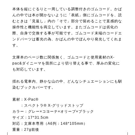
本体を縦にぐるりと一周している調整付きのゴムコード。かば
んの中では本が開かないように「表紙」側にゴムコードを、読
むときは「見返し」内の「そで」部分で留めることで直感的な
操作性と機能性を両立しています。またゴムコードは劣化の
際、自身で交換する事が可能です。ゴムコード末端のコードエ
ンドパーツは蓄光の為、かばんの中でぼんやり発光してくれま
す。
文庫本のページ数に関係無く、ゴムコードと使用素材のX-
pac&ダイニーマを箇所により切り替える事で、厚みの変化に
も対応しています。
揺れる電車内、静かな山の中、どんなシチュエーションにも馴
染むブックカバーです。
素材：X-Pac®
：スペクトラ® X-グリッドストップ
カラー：グレー×コヨーテ×オリーブ×ブラック
サイズ：17*31.5cm
対応：文庫本専用（A6判：148*105mm）
重量：27g前後