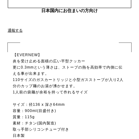
日本国内にお住まいの方向け
通報する
【EVERNEW】
炎を受け止める面積の広い平型クッカー
更に0.3mmという薄さは、ストーブの熱を高効率で内側に伝
える事が出来ます。
110サイズのガスカートリッジと小型ガスストーブが入り2人
分のカップ麺のお湯が沸かせます。
1人前の袋麺が余裕を持って作れるサイズ
サイズ：径136 x 深さ64mm
容量：900ml(目盛付き)
質量：115g
素材：チタン(国内製造)
取っ手部シリコンチューブ付き
日本製