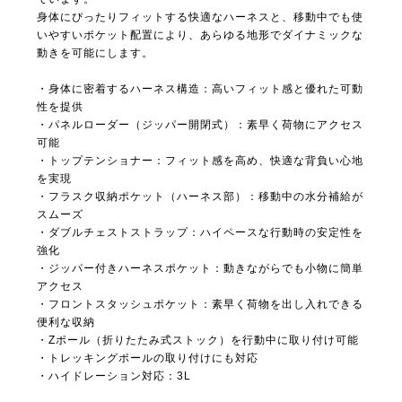
身体にぴったりフィットする快適なハーネスと、移動中でも使
いやすいポケット配置により、あらゆる地形でダイナミックな
動きを可能にします。
・身体に密着するハーネス構造：高いフィット感と優れた可動
性を提供
・パネルローダー（ジッパー開閉式）：素早く荷物にアクセス
可能
・トップテンショナー：フィット感を高め、快適な背負い心地
を実現
・フラスク収納ポケット（ハーネス部）：移動中の水分補給が
スムーズ
・ダブルチェストストラップ：ハイペースな行動時の安定性を
強化
・ジッパー付きハーネスポケット：動きながらでも小物に簡単
アクセス
・フロントスタッシュポケット：素早く荷物を出し入れできる
便利な収納
・Zポール（折りたたみ式ストック）を行動中に取り付け可能
・トレッキングポールの取り付けにも対応
・ハイドレーション対応：3L