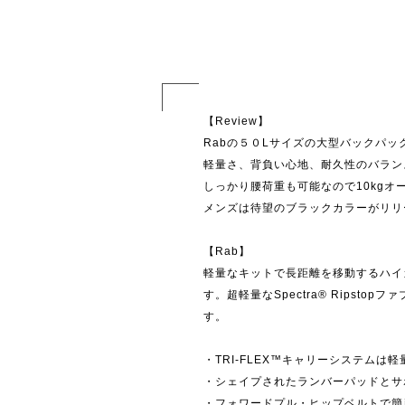
【Review】
Rabの５０Lサイズの大型バックパッ
軽量さ、背負い心地、耐久性のバラン
しっかり腰荷重も可能なので10kg
メンズは待望のブラックカラーがリリ
【Rab】
軽量なキットで長距離を移動するハイ
す。超軽量なSpectra® Ripst
す。
・TRI-FLEX™キャリーシステム
・シェイプされたランバーパッドとサ
・フォワードプル・ヒップベルトで簡