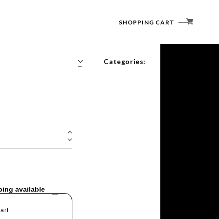
SHOPPING CART
Categories:
アウター・トップス
シャツ・Tシャツ
パンツ・ショーツ
シューズ・サンダル
帽子・ネックウォーマー
グローブ・ソックス
小物
バッグパック
ポーチ
ping available
一二
allmansright
art
atelier Blue bottele