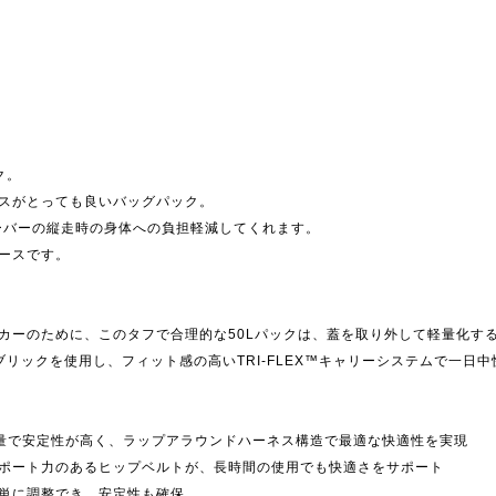
ク。
スがとっても良いバッグパック。
オーバーの縦走時の身体への負担軽減してくれます。
ースです。
カーのために、このタフで合理的な50Lパックは、蓋を取り外して軽量化す
opファブリックを使用し、フィット感の高いTRI-FLEX™キャリーシステムで一
は軽量で安定性が高く、ラップアラウンドハーネス構造で最適な快適性を実現
ポート力のあるヒップベルトが、長時間の使用でも快適さをサポート
単に調整でき、安定性も確保