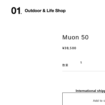
Muon 50
¥38,500
数量
International ship
Add to c