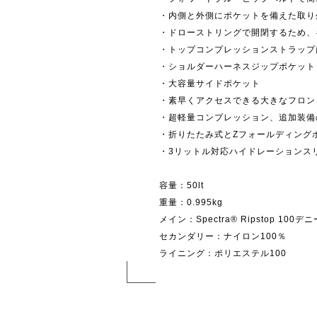
・内側と外側にポケットを備えた取り
・ドローストリングで開閉するため、
・トップコンプレッションストラップ
・ショルダーハーネスジップポケット
・大容量サイドポケット
・素早くアクセスできる大きなフロン
・超軽量コンプレッション、追加装備
・折りたたみ式とZフォールディング
・3リットル対応ハイドレーションス
容量：50lt
重量：0.995kg
メイン：Spectra® Ripstop 10
セカンダリー：ナイロン100％
ライニング：ポリエステル100