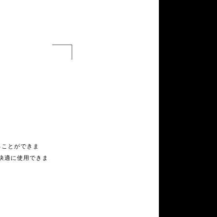
LAST FRONTIER DESIGN
+++Light sewing machine
LITEWAY
LOWGEAR
mannenro 迷迭香
MAXI
meganerock
MINIMALIGHT
MUNIEQ
Nruc
Okara/ai nitta
PAPERSKY WEAR
PARAPACK
Peregrine Desigin
perm and baton
ることができま
PlusBeat
Rab
日中快適に使用できま
RAL
RIDGE MOUNTAIN GEAR
ripa
RIVERS
RawLow Mountain Works
Sawyer