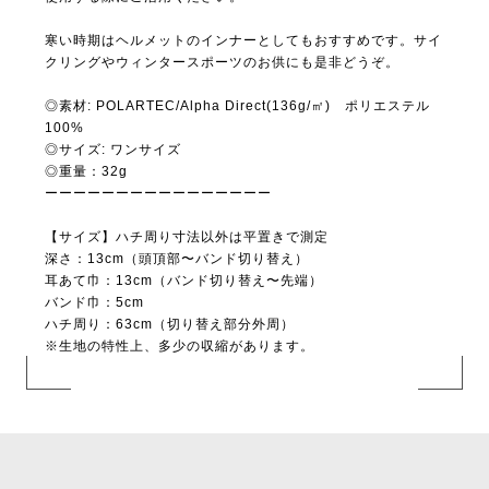
寒い時期はヘルメットのインナーとしてもおすすめです。サイ
クリングやウィンタースポーツのお供にも是非どうぞ。
◎素材: POLARTEC/Alpha Direct(136g/㎡) ポリエステル
100%
◎サイズ: ワンサイズ
◎重量：32g
ーーーーーーーーーーーーーーーー
【サイズ】ハチ周り寸法以外は平置きで測定
深さ：13cm（頭頂部〜バンド切り替え）
耳あて巾：13cm（バンド切り替え〜先端）
バンド巾：5cm
ハチ周り：63cm（切り替え部分外周）
※生地の特性上、多少の収縮があります。