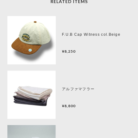
RELATED ITEMS
F.U.B Cap Witness col.Beige
¥8,250
アルファマフラー
¥8,800