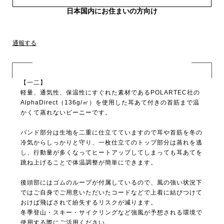
日本国内にお住まいの方向け
通報する
【一二】
軽量、通気性、保温性にすぐれた素材であるPOLARTEC社の
AlphaDirect（136g/㎡）を使用した耳あて付きの首筋まで温
かくて蒸れないビーニーです。
バンド部分は生地を二重に仕立てていますので耳や首筋を冬の
冷気からしっかりと守り、一枚仕立てのトップ部分は蒸れを逃
し、行動量が多くなってヒートアップしてしまっても耳あてを
跳ね上げることで体温調整が簡単にできます。
後頭部にはゴムのループが付属しているので、風の強い状況下
ではご自身でご用意いただいたコードなどで上着に結びつけて
おけば飛ばされて紛失するリスクが減ります。
冬季登山・スキー・サイクリングなど強風が予想される環境で
使用する際にご活用ください。