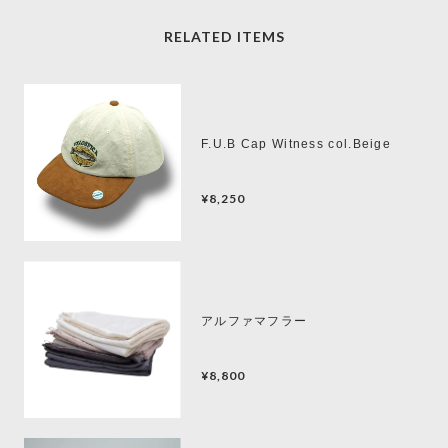
RELATED ITEMS
F.U.B Cap Witness col.Beige
¥8,250
アルファマフラー
¥8,800