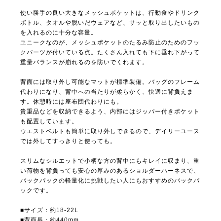
使い勝手の良い大きなメッシュポケットは、行動食やドリンク
ボトル、タオルや脱いだウェアなど、サッと取り出したいもの
を入れるのに十分な容量。
ユニークなのが、メッシュポケットのたるみ防止のためのフッ
クパーツが付いている点。たくさん入れても下に垂れ下がって
重量バランスが崩れるのを防いでくれます。
背面には取り外し可能なマットが標準装備。バッグのフレーム
代わりになり、背中への当たりが柔らかく、快適に背負えま
す。休憩時には座布団代わりにも。
貴重品などを収納できるよう、内部にはジッパー付きポケット
も配置しています。
ウエストベルトも簡単に取り外しできるので、デイリーユース
では外してすっきりと使っても。
スリムなシルエットで小柄な方の背中にもキレイに収まり、重
い荷物を背負っても安心の厚みのあるショルダーハーネスで、
バックパックの軽量化に挑戦したい人にもおすすめのバックパ
ックです。
■サイズ：約18-22L
■背面長：約440mm