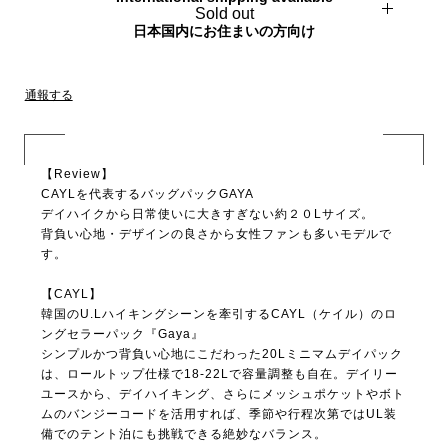
Sold out
日本国内にお住まいの方向け
通報する
【Review】
CAYLを代表するバッグパックGAYA
デイハイクから日常使いに大きすぎない約２０Lサイズ。
背負い心地・デザインの良さから女性ファンも多いモデルで
す。
【CAYL】
韓国のU.Lハイキングシーンを牽引するCAYL（ケイル）のロ
ングセラーパック『Gaya』
シンプルかつ背負い心地にこだわった20Lミニマムデイパック
は、ロールトップ仕様で18-22Lで容量調整も自在。デイリー
ユースから、デイハイキング、さらにメッシュポケットやボト
ムのバンジーコードを活用すれば、季節や行程次第ではUL装
備でのテント泊にも挑戦できる絶妙なバランス。