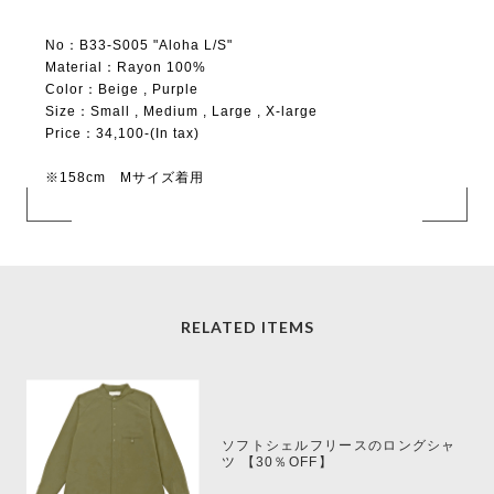
No：B33-S005 "Aloha L/S"
Material：Rayon 100%
Color：Beige , Purple
Size：Small , Medium , Large , X-large
Price：34,100-(In tax)
※158cm Mサイズ着用
RELATED ITEMS
ソフトシェルフリースのロングシャ
ツ 【30％OFF】