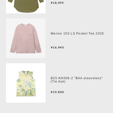
¥18,095
Merino 150 LS Pocket Tee 2026
¥16,940
B35-KN008-2 "BAA sleeveless"
(Tie dye)
¥19,800