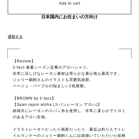
Add to cart
日本国内にお住まいの方向け
通報する
【Review】
2-tacs 春夏シーズン定番のアロハシャツ。
非常に涼しげなレーヨン素材は滑らかな着心地も最高です。
ジェリー鵜飼さんのイラストも雰囲気抜群。
ベージュ・パープルの悩ましい2色展開。
【BROWN by 2-tacs】
【Span rayon aloha (スパンレーヨン アロハ)】
経緯共にレーヨンのスパン糸を使用し、非常に柔らかでトロミ
のあるアロハ生地。
イラストレーターだったり画家だったり、最近は釣り人でトレ
イルランナーのジェリー鵜飼くんに以前描いていただいた絵柄