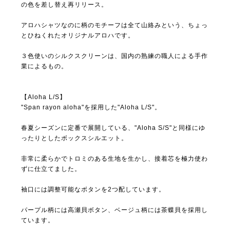
の色を差し替え再リリース。
アロハシャツなのに柄のモチーフは全て山絡みという、ちょっ
とひねくれたオリジナルアロハです。
３色使いのシルクスクリーンは、国内の熟練の職人による手作
業によるもの。
【Aloha L/S】
"Span rayon aloha"を採用した"Aloha L/S"。
春夏シーズンに定番で展開している、"Aloha S/S"と同様にゆ
ったりとしたボックスシルエット。
非常に柔らかでトロミのある生地を生かし、接着芯を極力使わ
ずに仕立てました。
袖口には調整可能なボタンを2つ配しています。
パープル柄には高瀬貝ボタン、ベージュ柄には茶蝶貝を採用し
ています。