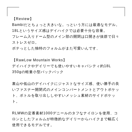
【Review】
Bambiだとちょっと大きいな。っという方には最適なモデル。
18Lというサイズ感はデイハイクでは必要十分な容量。
フレーム入りドーム型のメイン部の開閉は口開きが抜群で日々
ストレスゼロ。
ボテっとした独特のフォルムがまた可愛いんです、
【RawLow Mountain Works】
デイハイクやデイリーでも使いやすいキャパシティ約18L
350gの軽量小型バックパック
裏山や低山のデイハイクにジャストなサイズ感、使い勝手の良
いファスナー開閉式のメインコンパートメントとアウトポケッ
ト、ボトルを取り出ししやすいメッシュ素材のサイドポケッ
ト。
RLMWの定番素材1000デニールのタフなナイロンを使用、コ
ロンとしたフォルムが特徴的なデイリーからハイクまで幅広く
使用できるモデルです。